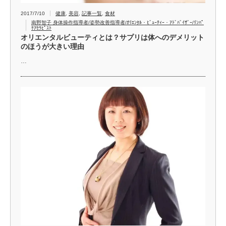
2017/7/10
健康
,
美容
,
記事一覧
,
食材
南野智子 身体操作指導者/姿勢改善指導者/ｵﾘｴﾝﾀﾙ・ﾋﾞｭｰﾃｨｰ・ｱﾄﾞﾊﾞｲｻﾞｰ/ﾘﾝﾊﾟ
ｹｱｾﾗﾋﾟｽﾄ
オリエンタルビューティとは？サプリは体へのデメリット
のほうが大きい理由
…