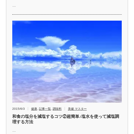
…
2015/6/3
健康
,
記事一覧
,
調味料
美健 マスター
和食の塩分を減塩するコツ②超簡単♪塩水を使って減塩調
理する方法
…