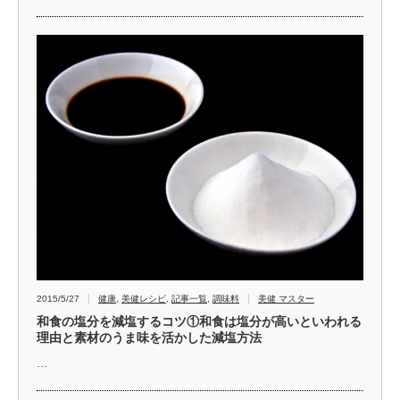
2015/5/27
健康
,
美健レシピ
,
記事一覧
,
調味料
美健 マスター
和食の塩分を減塩するコツ①和食は塩分が高いといわれる
理由と素材のうま味を活かした減塩方法
…