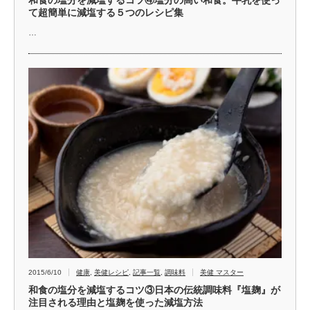
和食の塩分を減塩するコツ④塩分の高い和食。牛乳を使っ
て超簡単に減塩する５つのレシピ集
…
2015/6/10
健康
,
美健レシピ
,
記事一覧
,
調味料
美健 マスター
和食の塩分を減塩するコツ③日本の伝統調味料『塩麹』が
注目される理由と塩麹を使った減塩方法