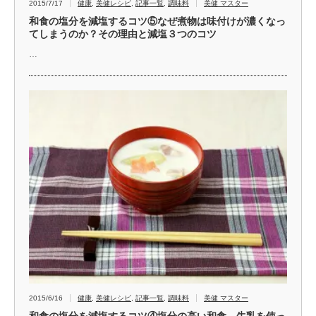
2015/7/17
健康
,
美健レシピ
,
記事一覧
,
調味料
美健 マスター
和食の塩分を減塩するコツ⑤なぜ煮物は味付けが濃くなっ
てしまうのか？その理由と減塩３つのコツ
…
2015/6/16
健康
,
美健レシピ
,
記事一覧
,
調味料
美健 マスター