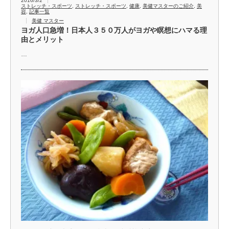
2016/3/2
ストレッチ・スポーツ
,
ストレッチ・スポーツ
,
健康
,
美健マスターのご紹介
,
美
容
,
記事一覧
美健 マスター
ヨガ人口急増！日本人３５０万人がヨガや瞑想にハマる理
由とメリット
…