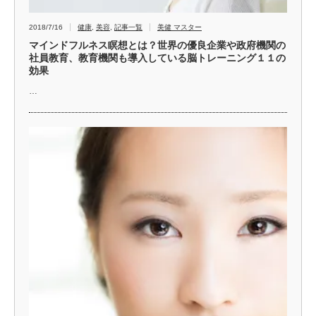
2018/7/16
健康
,
美容
,
記事一覧
美健 マスター
マインドフルネス瞑想とは？世界の優良企業や政府機関の
社員教育、教育機関も導入している脳トレーニング１１の
効果
…