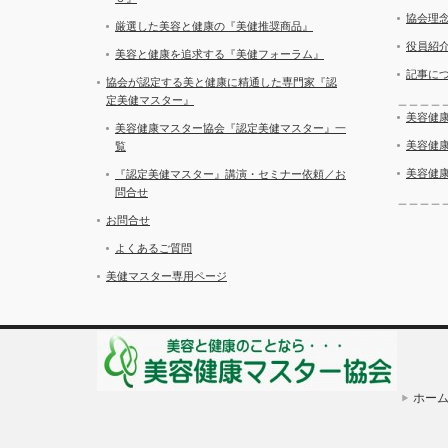
協会理
厳選した美容と健康の『美健推奨商品』
役員紹
美容と健康を追求する『美健フォーラム』
記事に
協会が認定する美と健康に精通した専門家『認
定美健マスター』
＿＿＿＿
美容健康
美容健康マスター協会『認定美健マスター』一
美容健康
覧
美容健
『認定美健マスター』講演・セミナー依頼／お
問合せ
＿＿＿＿
お問合せ
よくあるご質問
美健マスター専用ページ
ホー