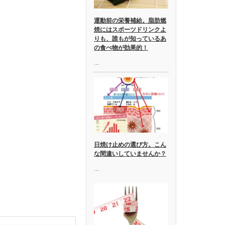
運動前の栄養補給。脂肪燃
焼にはスポーツドリンクよ
りも、誰もが知っているあ
の食べ物が効果的！
…
日焼け止めの選び方。こん
な間違いしていませんか？
…