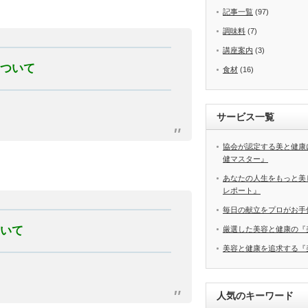
記事一覧
(97)
調味料
(7)
講座案内
(3)
について
食材
(16)
サービス一覧
協会が認定する美と健康
健マスター』
あなたの人生をもっと美
レポート』
毎日の献立をプロがお手
ついて
厳選した美容と健康の『
美容と健康を追求する『
人気のキーワード