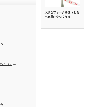
大きなフォークを使うと食
べる量が少なくなる！？
…
(7)
流パーティ
(4)
)
(6)