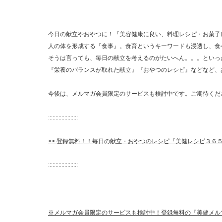
今日の献立やおやつに！『美容健康に良い、料理レシピ・お菓子
人の体を形成する『食事』。食育というキーワードも浸透し、食
そうは言っても、毎日の献立を考えるのがたいへん。。。といっ
『栄養のバランスが取れた献立』『おやつのレシピ』などなど、
今後は、メルマガ会員限定のサービスも検討中です。ご期待くだ
::::::::::::::::::::
>> 登録無料！！毎日の献立・おやつのレシピ『美健レシピ３６
::::::::::::::::::::
※メルマガ会員限定のサービスも検討中！登録無料の『美健メル