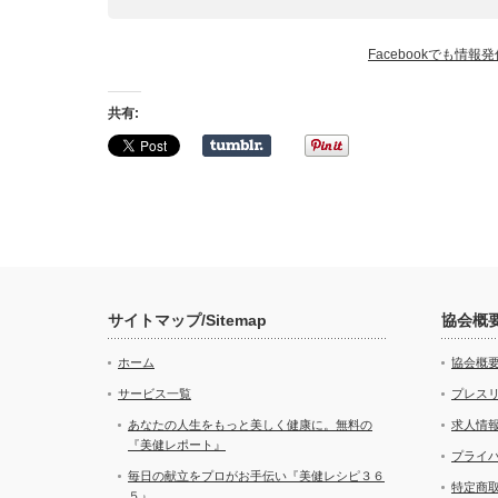
Facebookでも情報
共有:
サイトマップ/Sitemap
協会概
ホーム
協会概
サービス一覧
プレス
あなたの人生をもっと美しく健康に。無料の
求人情
『美健レポート』
プライ
毎日の献立をプロがお手伝い『美健レシピ３６
特定商
５』