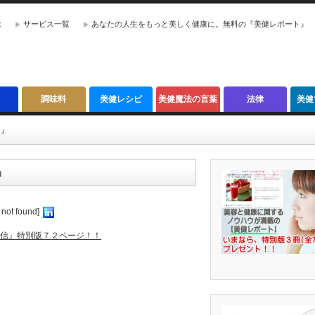
念
サービス一覧
あなたの人生をもっと美しく健康に。無料の『美健レポート』
調味料
美健レシピ
美健魔法の言葉
法律
美健
５』
』
 not found]
信』特別版７２ページ！！