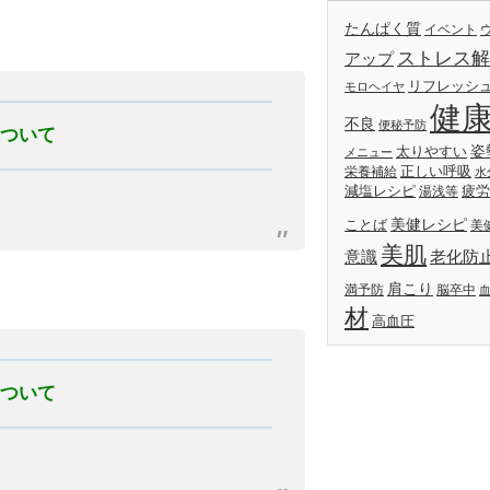
たんぱく質
イベント
ストレス解
アップ
リフレッシ
モロヘイヤ
健
不良
便秘予防
正ついて
姿
太りやすい
メニュー
正しい呼吸
栄養補給
水
減塩レシピ
疲労
湯浅等
美健レシピ
ことば
美
美肌
意識
老化防
肩こり
満予防
脳卒中
材
高血圧
行ついて