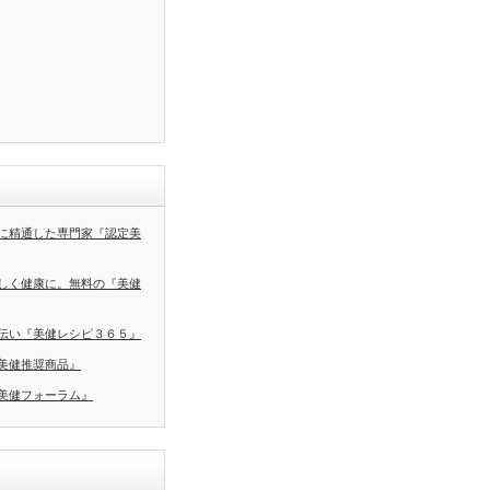
に精通した専門家『認定美
しく健康に。無料の『美健
伝い『美健レシピ３６５』
美健推奨商品』
美健フォーラム』