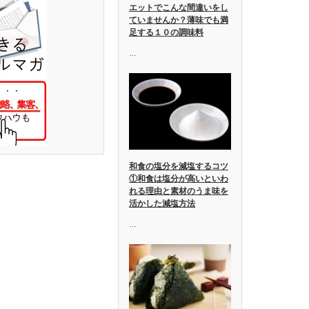
エットでこんな間違いをし
ていませんか？薄味でも満
足する１０の調味料
…
和食の塩分を減塩するコツ
①和食は塩分が高いといわ
れる理由と素材のうま味を
活かした減塩方法
…