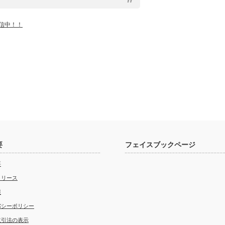
発信中！！
要
フェイスブックページ
要
リリース
報
バシーポリシー
取引法の表示