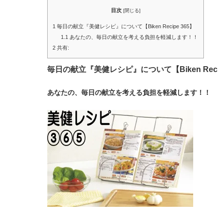
目次
[
閉じる
]
1
毎日の献立『美健レシピ』について【Biken Recipe 365】
1.1
あなたの、毎日の献立を考える負担を軽減します！！
2
共有:
毎日の献立『美健レシピ』について【Biken Recip
あなたの、毎日の献立を考える負担を軽減します！！