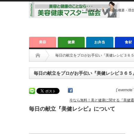
美容健康マスター協会概要・理
美容
健康
お弁当
食材
毎日の献立をプロがお手伝い『美健レシピ３６
毎日の献立をプロがお手伝い『美健レシピ３６５
[`evernote`
今なら無料！美と健康に関する『美健通
毎日の献立『美健レシピ』について