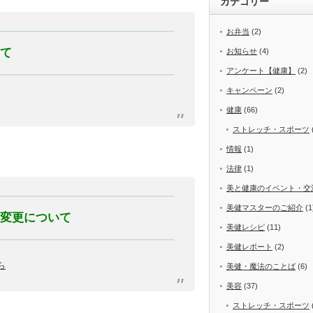
カテゴリー
お弁当
(2)
いて
お知らせ
(4)
アンケート【健康】
(2)
キャンペーン
(2)
健康
(66)
ストレッチ・スポーツ
情報
(1)
法律
(1)
美と健康のイベント・交
美健マスターのご紹介
(1
の変更について
美健レシピ
(11)
美健レポート
(2)
ら
美健・魔法のことば
(6)
美容
(37)
ストレッチ・スポーツ