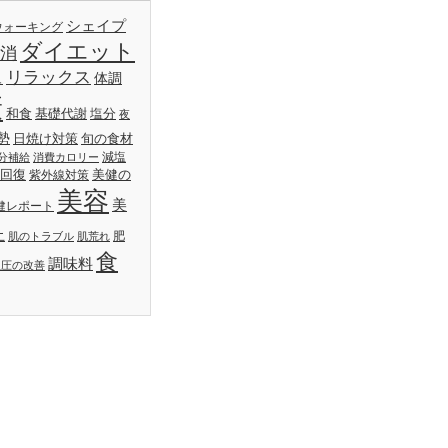
シェイプ
ウォーキング
ダイエット
消
リラックス
体調
ュ
康
和食
基礎代謝
塩分
夜
勢
日焼け対策
旬の食材
減塩
分補給
消費カロリー
回復
美健の
紫外線対策
美容
美
健レポート
止
肥
肌のトラブル
肌荒れ
食
調味料
血圧の改善