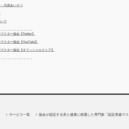
念・代表あいさつ
介
ついて
＿＿＿＿＿＿＿＿＿＿＿
マスター協会【Twitter】
マスター協会【YouTube】
康マスター協会【オフィシャルストア】
＿＿＿＿＿＿＿＿＿＿＿
ム
サービス一覧
協会が認定する美と健康に精通した専門家『認定美健マス