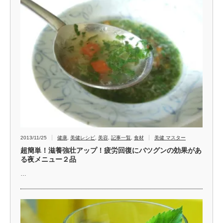
2013/11/25
健康
,
美健レシピ
,
美容
,
記事一覧
,
食材
美健 マスター
超簡単！滋養強壮アップ！疲労回復にバツグンの効果があ
る夜メニュー２品
…