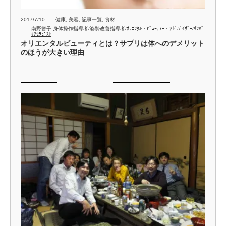
2017/7/10
健康
,
美容
,
記事一覧
,
食材
南野智子 身体操作指導者/姿勢改善指導者/ｵﾘｴﾝﾀﾙ・ﾋﾞｭｰﾃｨｰ・ｱﾄﾞﾊﾞｲｻﾞｰ/ﾘﾝﾊﾟ
ｹｱｾﾗﾋﾟｽﾄ
オリエンタルビューティとは？サプリは体へのデメリット
のほうが大きい理由
…