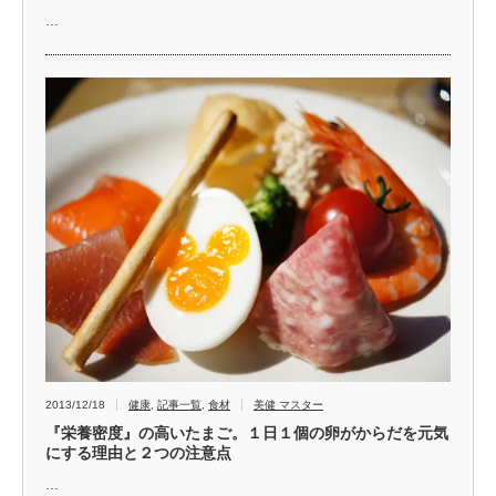
…
2013/12/18
健康
,
記事一覧
,
食材
美健 マスター
『栄養密度』の高いたまご。１日１個の卵がからだを元気
にする理由と２つの注意点
…