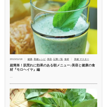
2013/11/18
健康
,
美健レシピ
,
美容
,
記事一覧
,
食材
美健 マスター
超簡単！肌荒れに効果のある朝メニュー♪美容と健康の食
材『モロヘイヤ』編
…