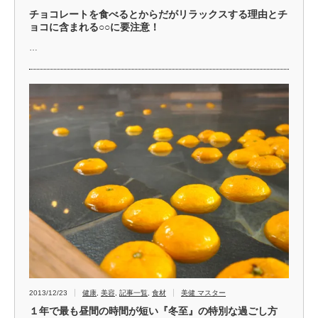
チョコレートを食べるとからだがリラックスする理由とチ
ョコに含まれる○○に要注意！
…
2013/12/23
健康
,
美容
,
記事一覧
,
食材
美健 マスター
１年で最も昼間の時間が短い『冬至』の特別な過ごし方