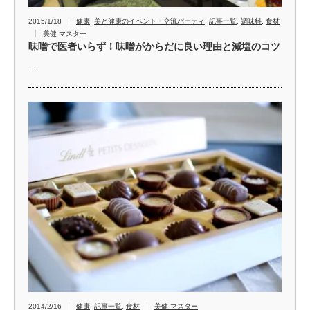
2015/1/18
健康
,
美と健康のイベント・交流パーティ
,
記事一覧
,
調味料
,
食材
美健 マスター
味噌で医者いらず！味噌がからだに良い理由と減塩のコツ
…
2014/2/16
健康
,
記事一覧
,
食材
美健 マスター