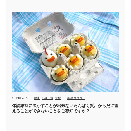
2013/12/15
健康
,
記事一覧
,
食材
美健 マスター
体調維持に欠かすことが出来ないたんぱく質。からだに蓄
えることができないことをご存知ですか？
…