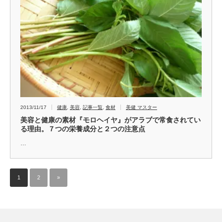
2013/11/17
健康
,
美容
,
記事一覧
,
食材
美健 マスター
美容と健康の素材『モロヘイヤ』がアラブで常食されてい
る理由。７つの栄養成分と２つの注意点
…
1
2
»