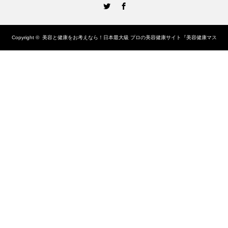
Twitter
Facebook
Copyright ©
美容と健康をお考えなら！日本最大級 プロの美容健康サイト『美容健康マス
ター協会』（美健マスター協会）
All rights reserved.