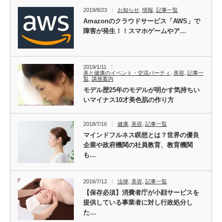
2019/8/23
お知らせ
,
情報
,
記事一覧
Amazonのクラウドサービス「AWS」で
障害が発生！！スマホゲームやア…
2019/1/11
美と健康のイベント・交流パーティ
,
美容
,
記事一
覧
,
講座案内
モデル歴25年のモデルが明かす気持ちい
いマイナス10才美色肌の作り方
2018/7/16
健康
,
美容
,
記事一覧
マインドフルネス瞑想とは？世界の優良
企業や政府機関の社員教育、教育機関
も…
2016/7/12
法律
,
美容
,
記事一覧
【保存必須】消費者庁が小顔サービスを
提供している事業者に対し行政処分し
た…