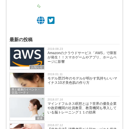
ら
最新の投稿
2019.08.23
Amazonのクラウドサービス「AWS」で障害
が発生！！スマホゲームやアプリ、ホームペ
ージに影響
お知らせ
2019.01.11
モデル歴25年のモデルが明かす気持ちいいマ
イナス10才美色肌の作り方
美と健康のイベント・
交流パーティ
2018.07.16
マインドフルネス瞑想とは？世界の優良企業
や政府機関の社員教育、教育機関も導入して
いる脳トレーニング１１の効果
健康
2016.07.12