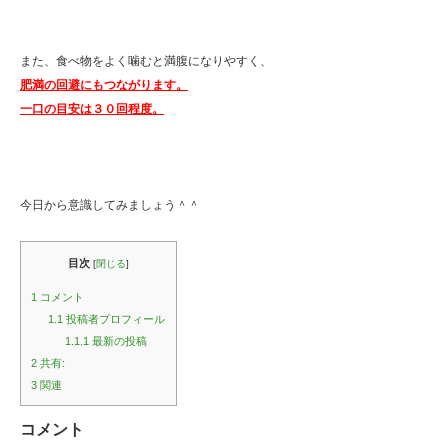
また、食べ物をよく噛むと満腹になりやすく、
肥満の回避にもつながります。
一口の目安は３０回程度。
今日から意識してみましょう＾＾
目次
[
閉じる
]
1
コメント
1.1
投稿者プロフィール
1.1.1
最新の投稿
2
共有:
3
関連
コメント