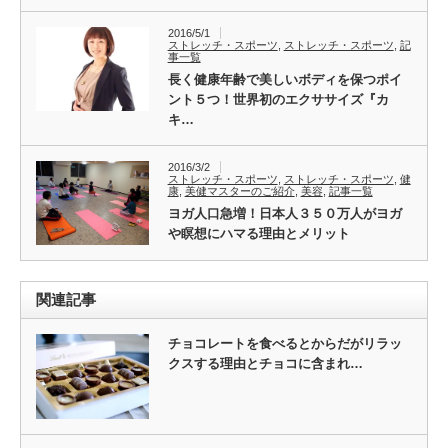
2016/5/1
ストレッチ・スポーツ
,
ストレッチ・スポーツ
,
記
事一覧
長く健康年齢で美しいボディを保つポイ
ント５つ！世界初のエクササイズ『カ
キ…
2016/3/2
ストレッチ・スポーツ
,
ストレッチ・スポーツ
,
健
康
,
美健マスターのご紹介
,
美容
,
記事一覧
ヨガ人口急増！日本人３５０万人がヨガ
や瞑想にハマる理由とメリット
関連記事
チョコレートを食べるとからだがリラッ
クスする理由とチョコに含まれ…