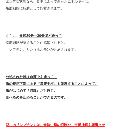
②正常な状態なら、食事によって余ったエネルギーは、
脂肪細胞に脂肪として貯蓄されます。
さらに、
食後20分～30分ほど経って
脂肪細胞が増えることが感知されると、
『レプチン』というホルモンが分泌されます。
分泌された後は血液中を通って、
脳の視床下部にある『満腹中枢』を刺激することによって、
脳がはじめて『満腹』だと感じ、
食べるのを止めることができるのです。
◎この『レプチン』は、食欲中枢の抑制や、交感神経を興奮させ