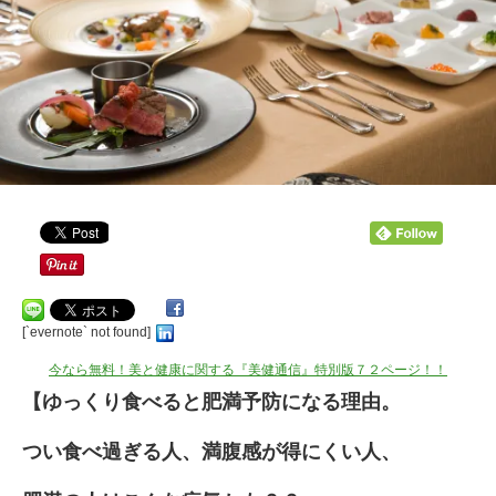
[`evernote` not found]
今なら無料！美と健康に関する『美健通信』特別版７２ページ！！
【ゆっくり食べると肥満予防になる理由。
つい食べ過ぎる人、満腹感が得にくい人、