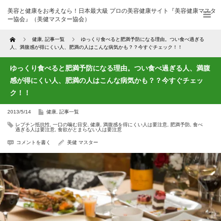
美容と健康をお考えなら！日本最大級 プロの美容健康サイト『美容健康マスタ
ー協会』（美健マスター協会）
Home
健康
,
記事一覧
ゆっくり食べると肥満予防になる理由。つい食べ過ぎる
人、満腹感が得にくい人、肥満の人はこんな病気かも？？今すぐチェック！！
ゆっくり食べると肥満予防になる理由。つい食べ過ぎる人、満腹
感が得にくい人、肥満の人はこんな病気かも？？今すぐチェッ
ク！！
2013/5/14
健康
,
記事一覧
レプチン抵抗性
,
一口の噛む目安
,
健康
,
満腹感を得にくい人は要注意
,
肥満予防
,
食べ
過ぎる人は要注意
,
食欲がとまらない人は要注意
コメントを書く
美健 マスター